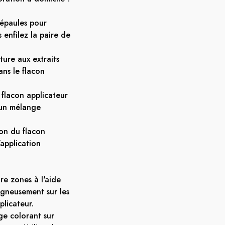
 épaules pour
 enfilez la paire de
ture aux extraits
s le flacon
 flacon applicateur
 un mélange
on du flacon
application
re zones à l'aide
igneusement sur les
plicateur.
ge colorant sur