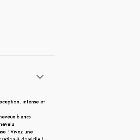
ception, intense et
heveux blancs
chevelu
sse ! Vivez une
ration à domicile !