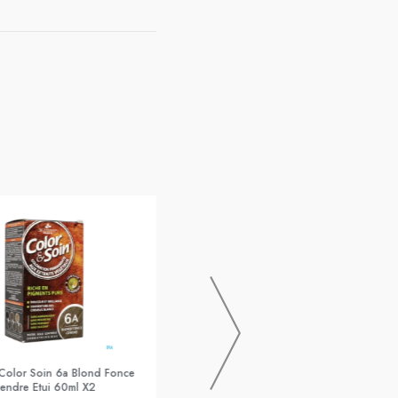
3chenes Color Soin 9b Blond Clair
Nacre Etui 60ml X2
Color Soin 6a Blond Fonce
endre Etui 60ml X2