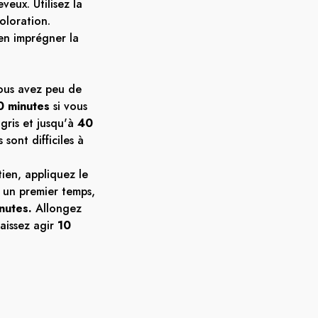
veux. Utilisez la
oloration.
en imprégner la
ous avez peu de
0 minutes
si vous
gris et jusqu'à
40
 sont difficiles à
ien, appliquez le
s un premier temps,
nutes.
Allongez
laissez agir
10