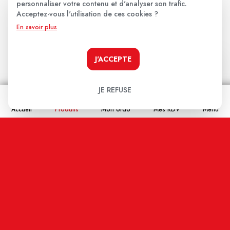
Les avis clients
.
personnaliser votre contenu et d'analyser son trafic.
Acceptez-vous l'utilisation de ces cookies ?
En savoir plus
Aucun avis pour le moment.
J'ACCEPTE
Soyez le premier à donner votre avis !
Votre note:
JE REFUSE
★
★
★
★
★
Accueil
Produits
Mon ordo
Mes RDV
Menu
Votre avis
Nom