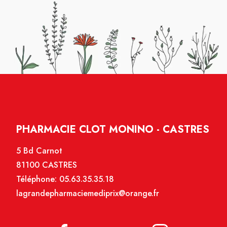
PHARMACIE CLOT MONINO - CASTRES
5 Bd Carnot
81100 CASTRES
Téléphone:
05.63.35.35.18
lagrandepharmaciemediprix@orange.fr