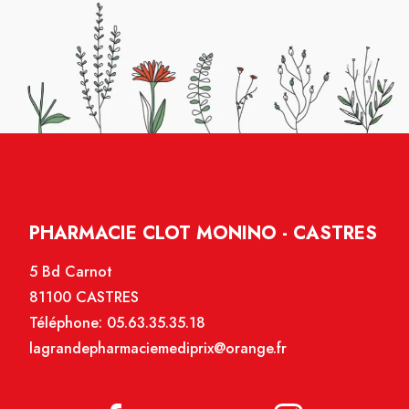
PHARMACIE CLOT MONINO - CASTRES
5 Bd Carnot
81100 CASTRES
Téléphone:
05.63.35.35.18
lagrandepharmaciemediprix@orange.fr