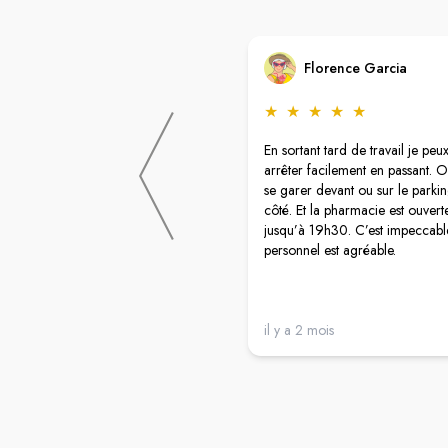
Florence Garcia
★
★
★
★
★
En sortant tard de travail je peu
arrêter facilement en passant. 
se garer devant ou sur le parki
côté. Et la pharmacie est ouvert
jusqu’à 19h30. C’est impeccabl
personnel est agréable.
il y a 2 mois