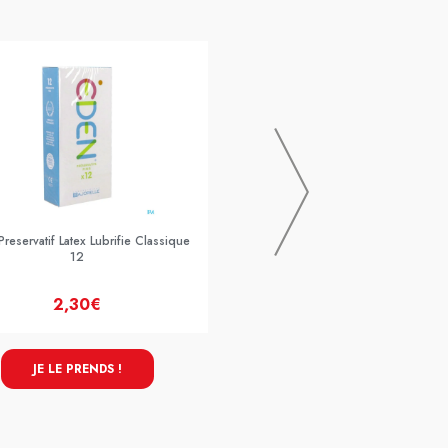
OSMOSOFT BRUME REPARAT
150ML
reservatif Latex Lubrifie Classique
12
2,30€
9,90€
JE LE PRENDS !
JE LE PRENDS !