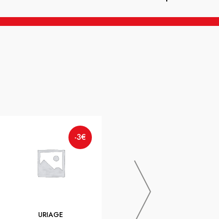
GARANCIA BRUM LACTEE
-3€
-3€
AP/SOL 150ML
URIAGE