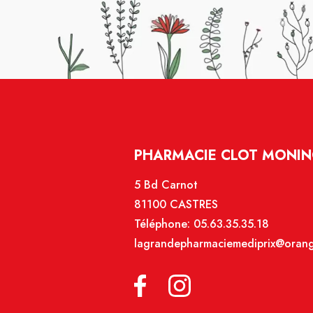
PHARMACIE CLOT MONIN
5 Bd Carnot
81100 CASTRES
Téléphone:
05.63.35.35.18
lagrandepharmaciemediprix@orang