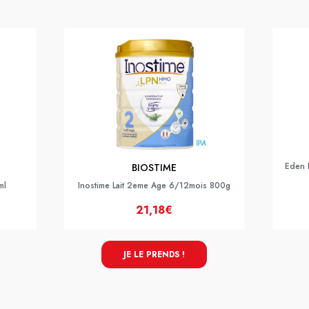
Eden P
BIOSTIME
ml
Inostime Lait 2eme Age 6/12mois 800g
21,18€
JE LE PRENDS !