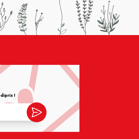
iprix !