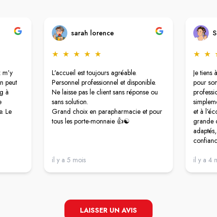
sarah lorence
S
★
★
★
★
★
★
★
x m’y
L'accueil est toujours agréable.
Je tiens
On peut
Personnel professionnel et disponible.
pour son
ng à
Ne laisse pas le client sans réponse ou
professio
e
sans solution.
simpleme
e. Le
Grand choix en parapharmacie et pour
et à l’éc
tous les porte-monnaie 👍☯️
grande q
adaptés,
confiance
accompa
il y a 5 mois
bienveil
il y a 4 
encore A
votre ai
LAISSER UN AVIS