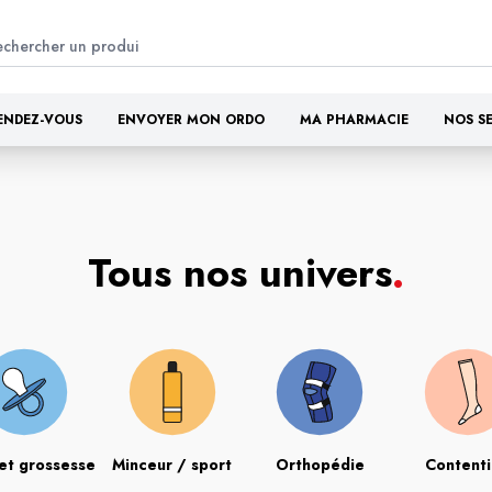
ENDEZ-VOUS
ENVOYER MON ORDO
MA PHARMACIE
NOS S
Tous nos univers
.
et grossesse
Minceur / sport
Orthopédie
Content