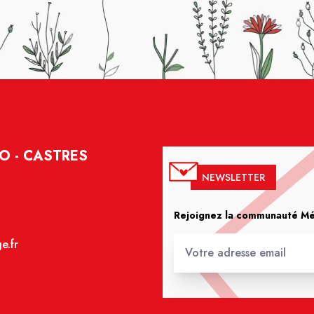
O - CASTRES
NEWSLETTER
Rejoignez la communauté Méd
e.fr