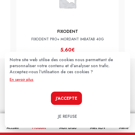
FIXODENT
FIXODENT PRO+ MORDANT IMBATAB 40G
5,60€
Notre site web utilise des cookies nous permettant de
personnaliser votre contenu et d'analyser son trafic.
JE LE PRENDS !
Acceptez-vous l'utilisation de ces cookies ?
En savoir plus
Les avis clients
.
J'ACCEPTE
JE REFUSE
Aucun avis pour le moment.
Accueil
Produits
Mon ordo
Mes RDV
Menu