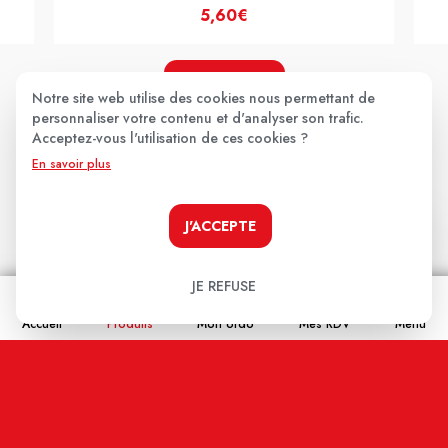
5,60€
JE LE PRENDS !
Notre site web utilise des cookies nous permettant de
personnaliser votre contenu et d'analyser son trafic.
Acceptez-vous l'utilisation de ces cookies ?
En savoir plus
Les avis clients
.
J'ACCEPTE
Aucun avis pour le moment.
JE REFUSE
Soyez le premier à donner votre avis !
Accueil
Produits
Mon ordo
Mes RDV
Menu
Votre note:
★
★
★
★
★
Votre avis