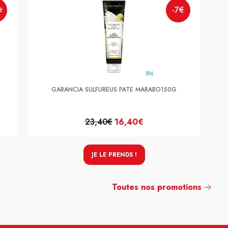
-7€
€
GARANCIA SULFUREUS PATE MARABO150G
23,40€
16,40€
JE LE PRENDS !
Toutes nos promotions