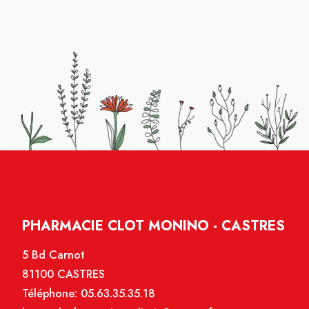
PHARMACIE CLOT MONINO - CASTRES
5 Bd Carnot
81100 CASTRES
Téléphone:
05.63.35.35.18