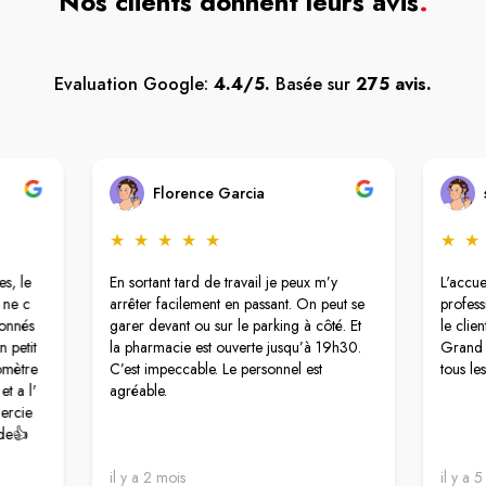
Nos clients donnent leurs avis
.
Evaluation Google:
4.4/5.
Basée sur
275 avis.
Florence Garcia
★
★
★
★
★
★
★
s, le
En sortant tard de travail je peux m’y
L'accue
 ne c
arrêter facilement en passant. On peut se
profess
ionnés
garer devant ou sur le parking à côté. Et
le clie
 petit
la pharmacie est ouverte jusqu’à 19h30.
Grand 
iomètre
C’est impeccable. Le personnel est
tous le
t a l'
agréable.
mercie
de👍
il y a 2 mois
il y a 