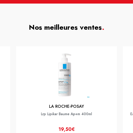
Nos meilleures ventes
.
LA ROCHE-POSAY
Lrp Lipikar Baume Ap+m 400ml
E
19,50€