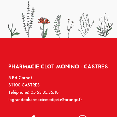
PHARMACIE CLOT MONINO - CASTRES
5 Bd Carnot
81100 CASTRES
Téléphone:
05.63.35.35.18
lagrandepharmaciemediprix@orange.fr