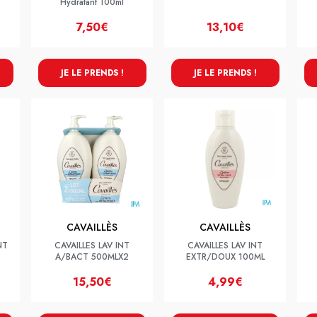
Hydratant 100ml
7,50€
13,10€
JE LE PRENDS !
JE LE PRENDS !
CAVAILLÈS
CAVAILLÈS
NT
CAVAILLES LAV INT
CAVAILLES LAV INT
A/BACT 500MLX2
EXTR/DOUX 100ML
15,50€
4,99€