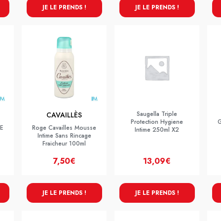
JE LE PRENDS !
JE LE PRENDS !
Saugella Triple
CAVAILLÈS
Protection Hygiene
ME
Roge Cavailles Mousse
Intime 250ml X2
Intime Sans Rincage
Fraicheur 100ml
7,50€
13,09€
JE LE PRENDS !
JE LE PRENDS !