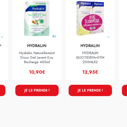
e
HYDRALIN
HYDRALIN
Hydralin Naturellement
HYDRALIN
Doux Gel Lavant Eco
QUOTIDIEN+GYN
Recharge 400ml
200MLX2
10,90€
12,95€
JE LE PRENDS !
JE LE PRENDS !