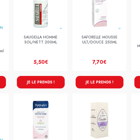
SAUGELLA HOMME
SAFORELLE MOUSSE
SOL/NETT 200ML
ULT/DOUCE 250ML
M
ml
5,50€
7,70€
JE LE PRENDS !
JE LE PRENDS !