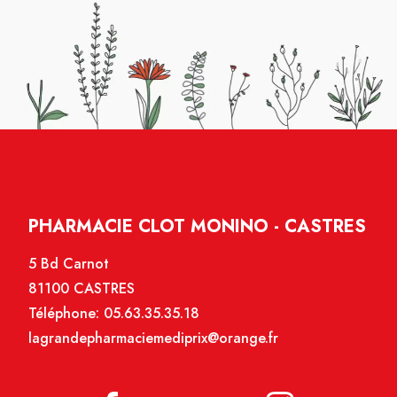
PHARMACIE CLOT MONINO - CASTRES
5 Bd Carnot
81100 CASTRES
Téléphone:
05.63.35.35.18
lagrandepharmaciemediprix@orange.fr