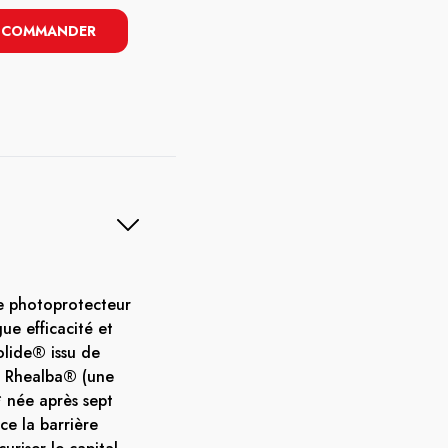
COMMANDER
me photoprotecteur
ue efficacité et
olide® issu de
ne Rhealba® (une
* née après sept
ce la barrière