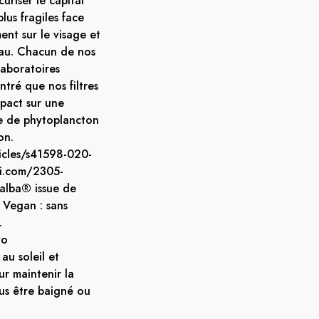
uriser le capital
plus fragiles face
ment sur le visage et
'eau. Chacun de nos
Laboratoires
tré que nos filtres
pact sur une
ce de phytoplancton
on.
icles/s41598-020-
pi.com/2305-
alba® issue de
o Vegan : sans
.
vo
au soleil et
r maintenir la
ous être baigné ou