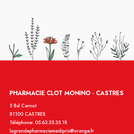
PHARMACIE CLOT MONINO - CASTRES
5 Bd Carnot
81100 CASTRES
Téléphone:
05.63.35.35.18
lagrandepharmaciemediprix@orange.fr