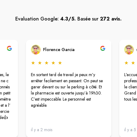
Evaluation Google:
4.3/5.
Basée sur
272 avis.
Florence Garcia
★
★
★
★
★
★
★
s, le
En sortant tard de travail je peux m’y
L'accue
 ne c
arrêter facilement en passant. On peut se
profess
ionnés
garer devant ou sur le parking à côté. Et
le clie
 petit
la pharmacie est ouverte jusqu’à 19h30.
Grand 
iomètre
C’est impeccable. Le personnel est
tous le
t a l'
agréable.
mercie
de👍
il y a 2 mois
il y a 