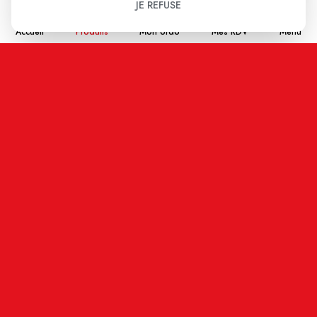
JE REFUSE
Accueil
Produits
Mon ordo
Mes RDV
Menu
Aucun avis pour le moment.
Soyez le premier à donner votre avis !
Votre note:
★
★
★
★
★
Votre avis
Nom