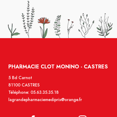
PHARMACIE CLOT MONINO - CASTRES
5 Bd Carnot
81100 CASTRES
Téléphone:
05.63.35.35.18
lagrandepharmaciemediprix@orange.fr