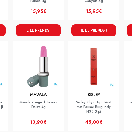
Palace 4g
Canyon 4g
15,95€
15,95€
JE LE PRENDS !
JE LE PRENDS !
MAVALA
SISLEY
ge
Mavala Rouge A Levres
Sisley Phyto Lip Twist
Ji
Daisy 4g
Mat Baume Burgundy
N22 2g5
13,90€
45,00€