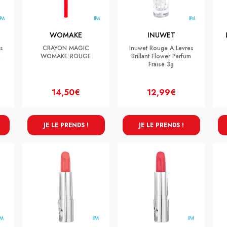
WOMAKE
INUWET
s
CRAYON MAGIC
Inuwet Rouge A Levres
m
WOMAKE ROUGE
Brillant Flower Parfum
Fraise 3g
14,50€
12,99€
JE LE PRENDS !
JE LE PRENDS !