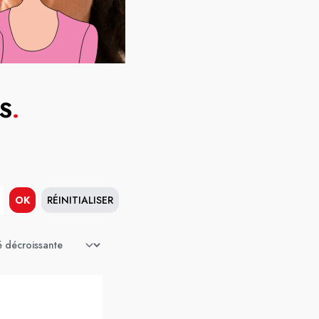
S
.
OK
RÉINITIALISER