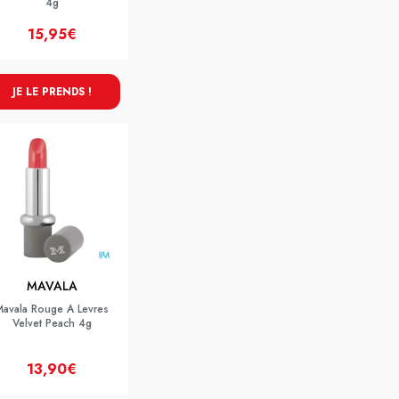
4g
15,95€
JE LE PRENDS !
MAVALA
Mavala Rouge A Levres
Velvet Peach 4g
13,90€