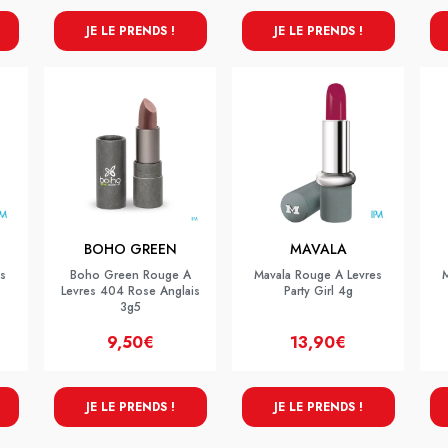
JE LE PRENDS !
JE LE PRENDS !
BOHO GREEN
MAVALA
s
Boho Green Rouge A
Mavala Rouge A Levres
Levres 404 Rose Anglais
Party Girl 4g
3g5
9,50€
13,90€
JE LE PRENDS !
JE LE PRENDS !