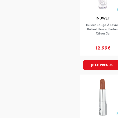
INUWET
Inuwet Rouge A Levre
Brillant Flower Parfu
Citron 3g
12,99€
JE LE PRENDS !