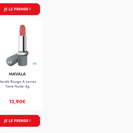
JE LE PRENDS !
MAVALA
Mavala Rouge A Levres
Terra Nude 4g
13,90€
JE LE PRENDS !