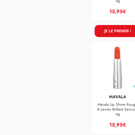
4g
15,95€
JE LE PRENDS !
MAVALA
Mavala Lip Shine Rou
A Levres Brillant Senso 
4g
15,95€