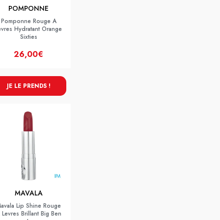
POMPONNE
Pomponne Rouge A
evres Hydratant Orange
Sixties
26,00€
JE LE PRENDS !
MAVALA
avala Lip Shine Rouge
 Levres Brillant Big Ben