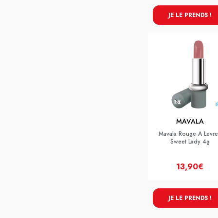
JE LE PRENDS !
MAVALA
Mavala Rouge A Levre
Sweet Lady 4g
13,90€
JE LE PRENDS !