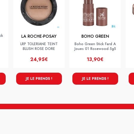
ck
LA ROCHE-POSAY
BOHO GREEN
LRP TOLERIANE TEINT
Boho Green Stick Fard A
BLUSH ROSE DORE
Joues 01 Rosewood 5g5
24,95€
13,90€
JE LE PRENDS !
JE LE PRENDS !