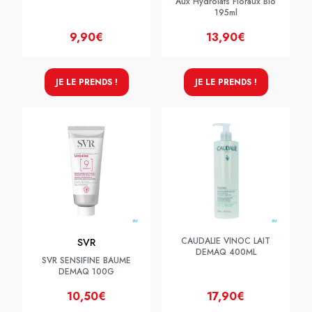
Aux Hydrolats Floraux Bio
195ml
9,90€
13,90€
JE LE PRENDS !
JE LE PRENDS !
CAUDALIE VINOC LAIT
SVR
DEMAQ 400ML
SVR SENSIFINE BAUME
DEMAQ 100G
10,50€
17,90€