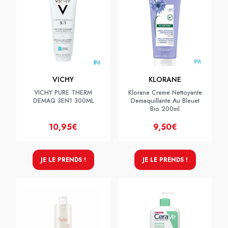
VICHY
KLORANE
VICHY PURE THERM
Klorane Creme Nettoyante
DEMAQ 3EN1 300ML
Demaquillante Au Bleuet
Bio 200ml
10,95€
9,50€
JE LE PRENDS !
JE LE PRENDS !