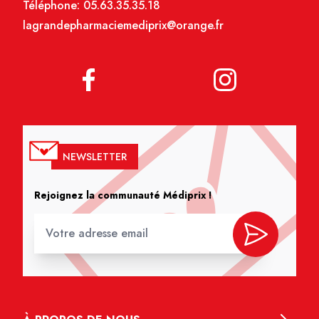
Téléphone:
05.63.35.35.18
lagrandepharmaciemediprix@orange.fr
NEWSLETTER
Rejoignez la communauté Médiprix !