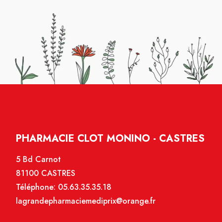
PHARMACIE CLOT MONINO - CASTRES
5 Bd Carnot
81100 CASTRES
Téléphone:
05.63.35.35.18
lagrandepharmaciemediprix@orange.fr