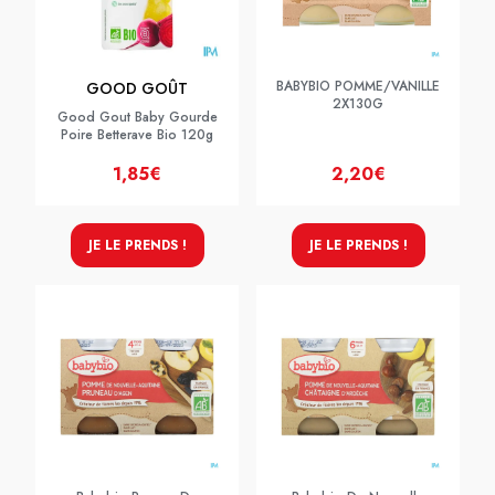
BABYBIO POMME/VANILLE
GOOD GOÛT
2X130G
Good Gout Baby Gourde
Poire Betterave Bio 120g
1,85€
2,20€
JE LE PRENDS !
JE LE PRENDS !