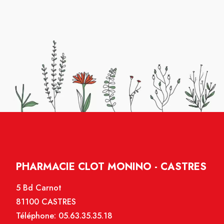
PHARMACIE CLOT MONINO - CASTRES
5 Bd Carnot
81100 CASTRES
Téléphone:
05.63.35.35.18