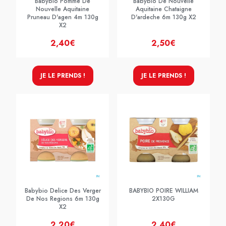
Babybio Pomme De
Babybio De Nouvelle
Nouvelle Aquitaine
Aquitaine Chataigne
Pruneau D'agen 4m 130g
D'ardeche 6m 130g X2
X2
2,40€
2,50€
JE LE PRENDS !
JE LE PRENDS !
Babybio Delice Des Verger
BABYBIO POIRE WILLIAM
De Nos Regions 6m 130g
2X130G
X2
2,20€
2,40€