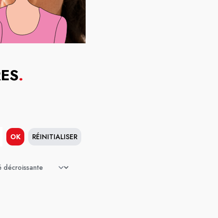
RES
.
OK
RÉINITIALISER