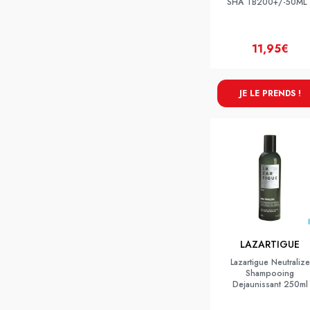
SHA TB200+/-50ML 
11,95€
JE LE PRENDS !
LAZARTIGUE
Lazartigue Neutralize
Shampooing
Dejaunissant 250ml