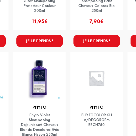
1
Glow Shampooing
Shampooing Eclat
Protecteur Couleur
Cheveux Colores Bio
200ml
250ml
11,95€
7,90€
JE LE PRENDS !
JE LE PRENDS !
PHYTO
PHYTO
Phyto Violet
PHYTOCOLOR SH
Shampooing
A/DEGORGEM
Dejaunissant Cheveux
RECH750
Blonds Decolores Gris
Blancs Flacon 250ml