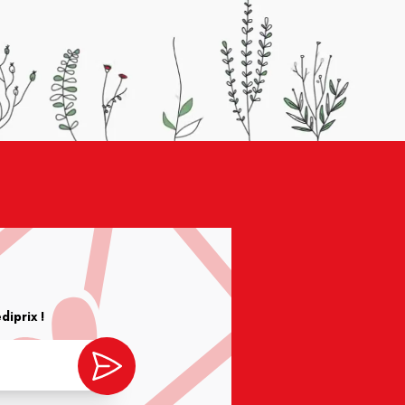
iprix !