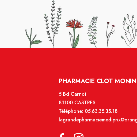
PHARMACIE CLOT MONIN
5 Bd Carnot
81100 CASTRES
Téléphone:
05.63.35.35.18
lagrandepharmaciemediprix@orang