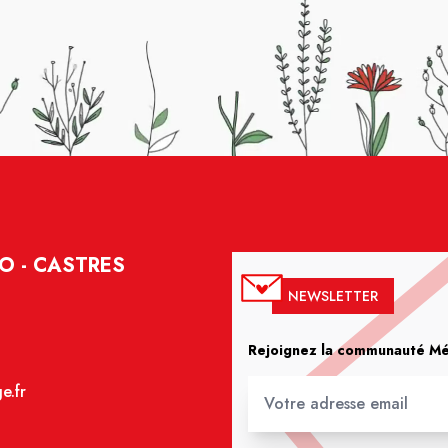
O - CASTRES
NEWSLETTER
Rejoignez la communauté Méd
e.fr