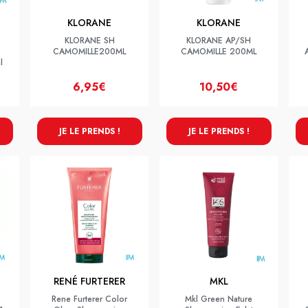
KLORANE
KLORANE
KLORANE SH
KLORANE AP/SH
CAMOMILLE200ML
CAMOMILLE 200ML
l
6,95€
10,50€
JE LE PRENDS !
JE LE PRENDS !
RENÉ FURTERER
MKL
Rene Furterer Color
Mkl Green Nature