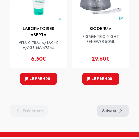
LABORATOIRES
BIODERMA
ASEPTA
PIGMENTBIO NIGHT
RENEWER 50ML
VITA CITRAL A/TACHE
A/AGE MAIN75ML
6,50€
29,50€
JE LE PRENDS !
JE LE PRENDS !
Précédent
Suivant