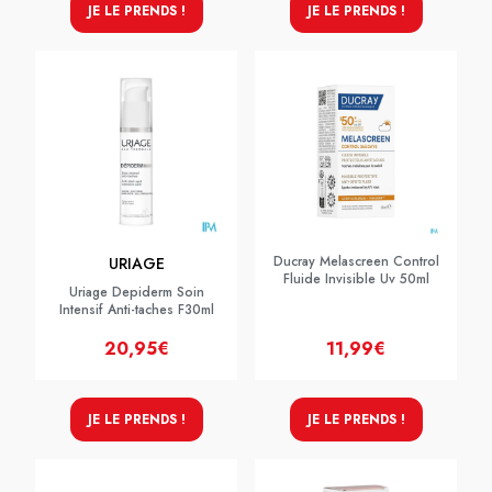
JE LE PRENDS !
JE LE PRENDS !
Ducray Melascreen Control
URIAGE
Fluide Invisible Uv 50ml
Uriage Depiderm Soin
Intensif Anti-taches F30ml
20,95€
11,99€
JE LE PRENDS !
JE LE PRENDS !