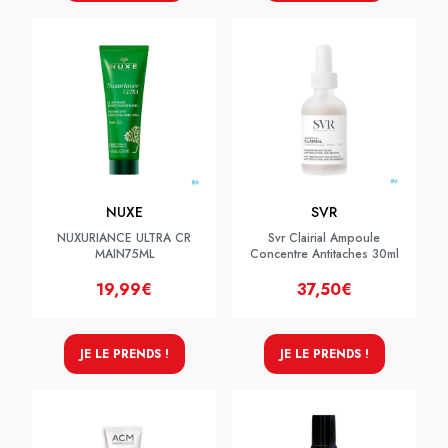
NUXE
SVR
NUXURIANCE ULTRA CR
Svr Clairial Ampoule
MAIN75ML
Concentre Antitaches 30ml
19,99€
37,50€
JE LE PRENDS !
JE LE PRENDS !