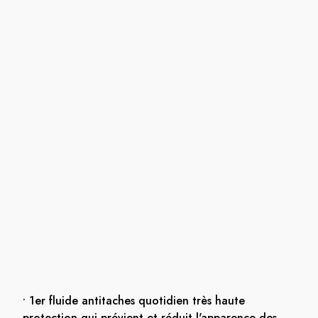
• 1er fluide antitaches quotidien très haute
protection qui prévient et réduit l'apparence des