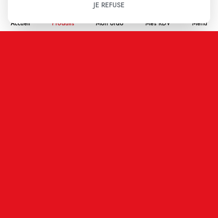
JE REFUSE
Accueil
Produits
Mon ordo
Mes RDV
Menu
Aucun avis pour le moment.
Soyez le premier à donner votre avis !
Votre note:
★
★
★
★
★
Votre avis
Nom